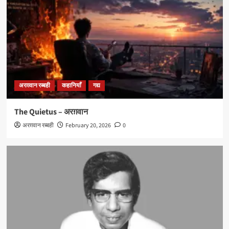
अरग़वान रब्बही
कहानियाँ
गद्य
The Quietus – अरग़वान
अरग़वान रब्बही
February 20, 2026
0