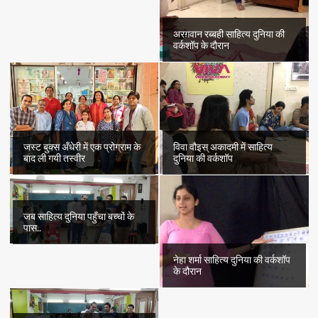
अरग़वान रब्बही साहित्य दुनिया की
वर्कशॉप के दौरान
जस्ट बुक्स अँधेरी में एक प्रोग्राम के
विवा वौइस् अकादमी में साहित्य
बाद ली गयी तस्वीर
दुनिया की वर्कशॉप
जब साहित्य दुनिया पहुँचा बच्चों के
पास..
नेहा शर्मा साहित्य दुनिया की वर्कशॉप
के दौरान