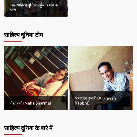
जब साहित्य दुनिया पहुँचा बच्चों के
पास..
साहित्य दुनिया टीम
अरग़वान रब्बही (Arghwan
नेहा शर्मा (Neha Sharma)
Rabbhi)
साहित्य दुनिया के बारे में