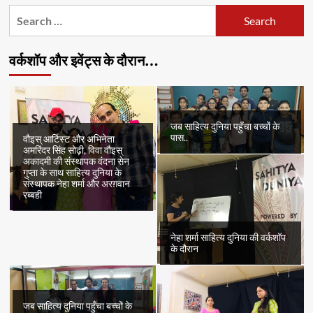
Search
for:
वर्कशॉप और इवेंट्स के दौरान…
जब साहित्य दुनिया पहुँचा बच्चों के
पास..
वौइस् आर्टिस्ट और अभिनेता
अमरिंदर सिंह सोढ़ी, विवा वौइस्
अकादमी की संस्थापक वंदना सेन
गुप्ता के साथ साहित्य दुनिया के
संस्थापक नेहा शर्मा और अरग़वान
रब्बही
नेहा शर्मा साहित्य दुनिया की वर्कशॉप
के दौरान
जब साहित्य दुनिया पहुँचा बच्चों के