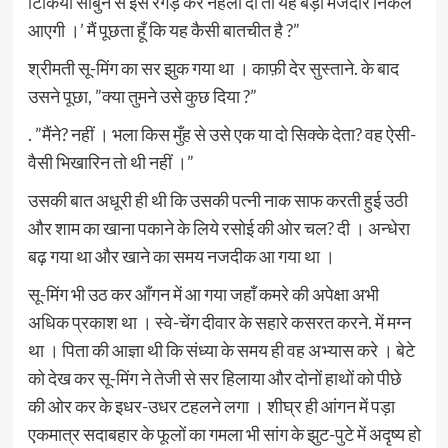
टिकिया साबुन से इसे रगड़ कर नहला दो तो यह बड़ी मजेदार निकल
आएगी ।’ मैं पूछता हूँ कि यह कैसी बातचीत है ?”
श्रीमती सू-मिंग का सर झुक गया था । काफ़ी देर सुस्ताने. के बाद
उसने पूछा, ”क्या तुमने उसे कुछ दिया ?”
. ”मैंने? नहीं । भला किस मुँह से उसे एक या दो सिक्के देता? वह ऐसी-
वैसी भिखारिन तो थी नहीं ।”
उसकी बात अधूरी ही थी कि उसकी पत्नी नाक साफ करती हुई उठी
और शाम का खाना पकाने के लिये रसोई की ओर चल? दी । अन्धेरा
बढ़ गया था और खाने का समय नजदीक आ गया था ।
सू-मिंग भी उठ कर आँगन में आ गया जहाँ कमरे की अपेक्षा अभी
अधिक प्रकाश था । स्वे-चेंग दीवार के सहारे कसरत करने. में मग्न
था । पिता की आज्ञा थी कि संध्या के समय ही वह अभ्यास करे । बेटे
को देख कर सू-मिंग ने तेजी से सर हिलाया और दोनों हाथों को पीछे
की ओर कर के इधर-उधर टहलने लगा । शीघ्र ही आंगन में पड़ा
एकमात्र सदाबहार के फूलों का गमला भी सांग के झुट-पुटे में अदृष्य हो