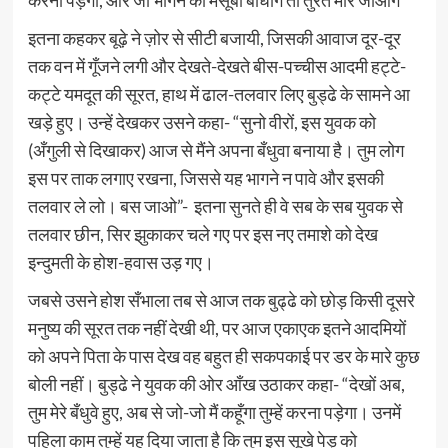
करनी पड़ेगी, और जो भागने का मंसूबा बाँधोगे तो तुरंत मारे जाओगे”
इतना कहकर बूढ़े ने ज़ोर से सीटी बजायी, जिसकी आवाज दूर-दूर
तक वन में गूँजने लगी और देखते-देखते बीस-पच्चीस आदमी हट्टे-
कट्टे यमदूत की सूरत, हाथ में ढाल-तलवार लिए बुड्ढे के सामने आ
खड़े हुए। उन्हें देखकर उसने कहा- “सुनो वीरों, इस युवक को
(अँगुली से दिखाकर) आज से मैंने अपना बँधुवा बनाया है। तुम लोग
इस पर ताक लगाए रखना, जिससे यह भागने न पावे और इसकी
तलवार ले लो। बस जाओ”- इतना सुनते ही वे सब के सब युवक से
तलवार छीन, सिर झुकाकर चले गए पर इस नए तमाशे को देख
इन्दुमती के होश-हवास उड़ गए।
जबसे उसने होश सँभाला तब से आज तक बुढ्ढे को छोड़ किसी दूसरे
मनुष्य की सूरत तक नहीं देखी थी, पर आज एकाएक इतने आदमियों
को अपने पिता के पास देख वह बहुत ही सकपकाई पर डर के मारे कुछ
बोली नहीं। बुड्ढे ने युवक की ओर आँख उठाकर कहा- “देखों अब,
तुम मेरे बँधुवे हुए, अब से जो-जो मैं कहूँगा तुम्हें करना पड़ेगा। उनमें
पहिला काम तुम्हें यह दिया जाता है कि तुम इस सूखे पेड़ को