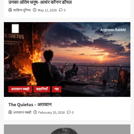
उनका अंतिम धनुष- आर्थर कॉनन डॉयल
साहित्य दुनिया
May 12, 2026
0
अरग़वान रब्बही
कहानियाँ
गद्य
The Quietus – अरग़वान
अरग़वान रब्बही
February 20, 2026
0