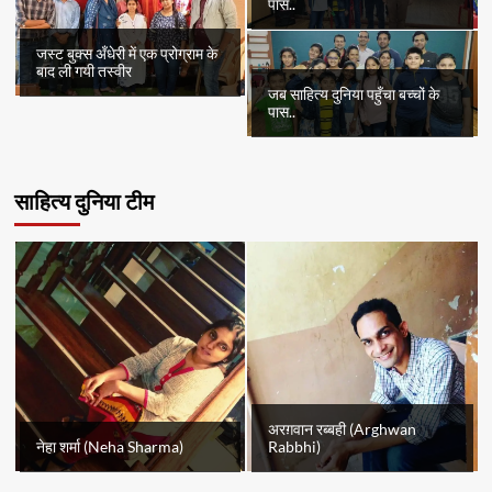
पास..
जस्ट बुक्स अँधेरी में एक प्रोग्राम के
बाद ली गयी तस्वीर
जब साहित्य दुनिया पहुँचा बच्चों के
पास..
साहित्य दुनिया टीम
अरग़वान रब्बही (Arghwan
नेहा शर्मा (Neha Sharma)
Rabbhi)