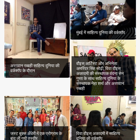
मुंबई में साहित्य दुनिया की वर्कशॉप
वौइस् आर्टिस्ट और अभिनेता
अरग़वान रब्बही साहित्य दुनिया की
अमरिंदर सिंह सोढ़ी, विवा वौइस्
वर्कशॉप के दौरान
अकादमी की संस्थापक वंदना सेन
गुप्ता के साथ साहित्य दुनिया के
संस्थापक नेहा शर्मा और अरग़वान
रब्बही
जस्ट बुक्स अँधेरी में एक प्रोग्राम के
विवा वौइस् अकादमी में साहित्य
बाद ली गयी तस्वीर
दुनिया की वर्कशॉप