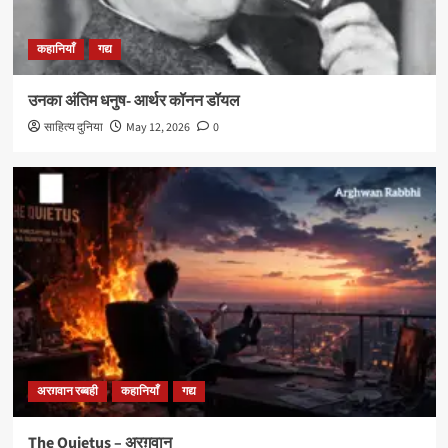
कहानियाँ
गद्य
उनका अंतिम धनुष- आर्थर कॉनन डॉयल
साहित्य दुनिया
May 12, 2026
0
अरग़वान रब्बही
कहानियाँ
गद्य
The Quietus – अरग़वान