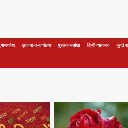
दू शब्दकोश
ख़ज़ाना-ए-क़ाफ़िया
पुस्तक समीक्षा
हिन्दी व्याकरण
नुक़्ते 