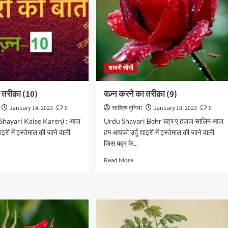
शायरी सीखें
ा तरीक़ा (10)
वज़्न करने का तरीक़ा (9)
January 14, 2023
0
साहित्य दुनिया
January 10, 2023
0
ें (Shayari Kaise Karen) : आज
Urdu Shayari Behr बह्र ए हज़ज सालिम आज
इरी में इस्तेमाल की जाने वाली
हम आपको उर्दू शाइरी में इस्तेमाल की जाने वाली
जिस बह्र के...
d
Read
Read More
e
more
ut
about
वज़्न
करने
का
क़ा
तरीक़ा
)
(9)