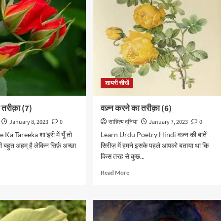
शायरी सीखें
ा तरीक़ा (7)
वज़्न करने का तरीक़ा (6)
January 8, 2023
0
साहित्य दुनिया
January 7, 2023
0
Ka Tareeka शा'इरी में यूँ तो
Learn Urdu Poetry Hindi वज़्न की बातें
ी बहुत अहम् है लेकिन सिर्फ़ अच्छा
सिरीज़ में हमने इसके पहले आपको बताया था कि
किस तरह से कुछ...
d
Read
Read More
e
more
ut
about
वज़्न
करने
का