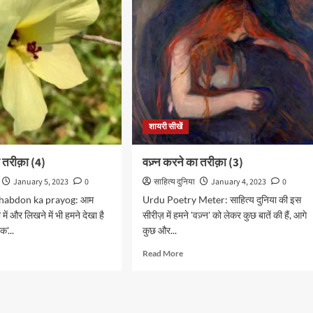
क़ा
तरीक़ा
(6)
शायरी सीखें
ा तरीक़ा (4)
वज़्न करने का तरीक़ा (3)
January 5, 2023
0
साहित्य दुनिया
January 4, 2023
0
habdon ka prayog: आम
Urdu Poetry Meter: साहित्य दुनिया की इस
ें और लिखने में भी हमने देखा है
सीरीज़ में हमने 'वज़्न' को लेकर कुछ बातें की हैं, आगे
एक'...
कुछ और...
d
Read
Read More
e
more
ut
about
वज़्न
करने