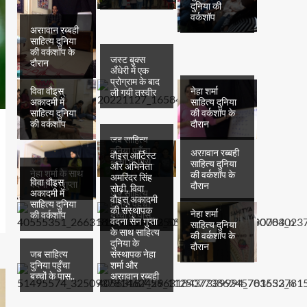
दुनिया की
वर्कशॉप
अरग़वान रब्बही
साहित्य दुनिया
की वर्कशॉप के
जस्ट बुक्स
दौरान
अँधेरी में एक
प्रोग्राम के बाद
विवा वौइस्
नेहा शर्मा
ली गयी तस्वीर
अकादमी में
साहित्य दुनिया
साहित्य दुनिया
की वर्कशॉप के
की वर्कशॉप
दौरान
जब साहित्य
दुनिया पहुँचा
अरग़वान रब्बही
वौइस् आर्टिस्ट
बच्चों के पास..
साहित्य दुनिया
और अभिनेता
नेहा शर्मा के साथ
की वर्कशॉप के
अमरिंदर सिंह
विवा वौइस्
वंदना सेन गुप्ता
दौरान
सोढ़ी, विवा
अकादमी में
जब साहित्य
वौइस् अकादमी
साहित्य दुनिया
दुनिया पहुँचा
की संस्थापक
नेहा शर्मा
की वर्कशॉप
बच्चों के पास..
वंदना सेन गुप्ता
साहित्य दुनिया
के साथ साहित्य
की वर्कशॉप के
दुनिया के
दौरान
जब साहित्य
संस्थापक नेहा
दुनिया पहुँचा
शर्मा और
बच्चों के पास..
अरग़वान रब्बही