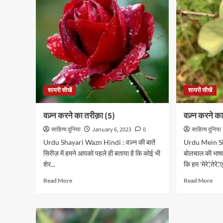
तरीक़ा
तरी
(8)
(7)
शायरी सीखें
शायरी सीखें
वज़्न करने का तरीक़ा (5)
वज़्न करने क
साहित्य दुनिया
January 6, 2023
0
साहित्य दुनिया
Urdu Shayari Wazn Hindi : वज़्न की बातें
Urdu Mein S
सिरीज़ में हमने आपको पहले ही बताया है कि कोई भी
बोलचाल की भाषा म
शेर...
कि हम 'मेरे','तेरे','
Read
Rea
Read More
Read More
more
mor
about
abo
वज़्न
वज़्न
करने
करने