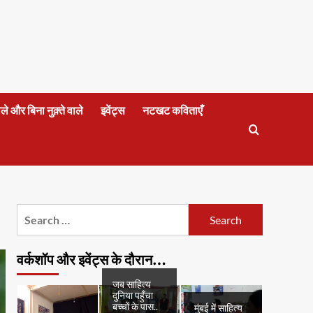
वाले और बिना नुक़्ते वाले
इवेंट्स
नटखट कविताएँ
Search
for:
वर्कशॉप और इवेंट्स के दौरान…
जब साहित्य
दुनिया पहुँचा
बच्चों के पास..
मुंबई में साहित्य