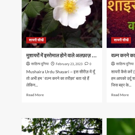
शायरी सीखें
शायरी सीखें
मुशायरों में इस्तेमाल होने वाले अलफ़ाज़ …
वज़्न करने क
साहित्य दुनिया
February 23, 2023
0
साहित्य दुनिया
Mushaira Urdu Shayari ~ इस सीरीज़ में यूँ
शायरी कैसे कर
तो अभी हम ' वज़्न करने का तरीक़ा' बता रहे हैं
हम आपको उर्दू शा
लेकिन...
जिस बह्र के...
Read
Rea
Read More
Read More
more
mor
about
abo
मुशायरों
वज़्न
में
करने
इस्तेमाल
का
होने
तरी
वाले
(10