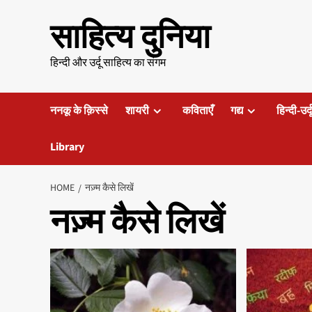
Skip
साहित्य दुनिया
to
content
हिन्दी और उर्दू साहित्य का संगम
ननकू के क़िस्से
शायरी
कविताएँ
गद्य
हिन्दी-उर्
Library
HOME
नज़्म कैसे लिखें
नज़्म कैसे लिखें