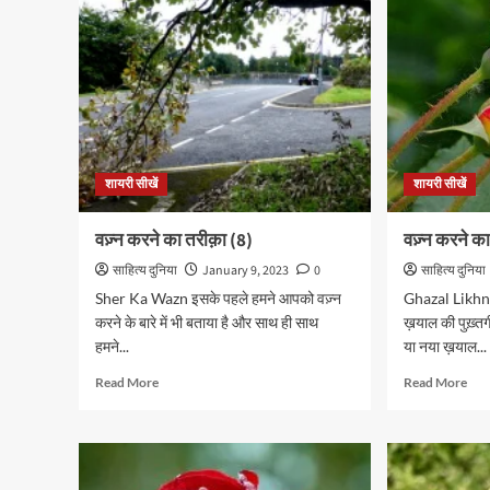
अलफ़ाज़
…
शायरी सीखें
शायरी सीखें
वज़्न करने का तरीक़ा (8)
वज़्न करने क
साहित्य दुनिया
January 9, 2023
0
साहित्य दुनिया
Sher Ka Wazn इसके पहले हमने आपको वज़्न
Ghazal Likhne 
करने के बारे में भी बताया है और साथ ही साथ
ख़याल की पुख़्तग
हमने...
या नया ख़याल...
Read
Rea
Read More
Read More
more
mor
about
abo
वज़्न
वज़्न
करने
करने
का
का