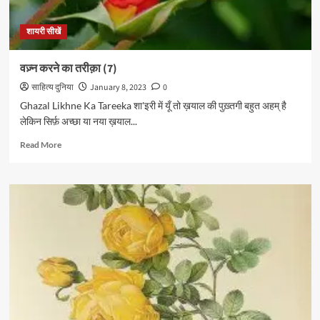
शायरी सीखें
वज़्न करने का तरीक़ा (7)
साहित्य दुनिया
January 8, 2023
0
Ghazal Likhne Ka Tareeka शा'इरी में यूँ तो ख़याल की पुख़्तगी बहुत अहम् है
लेकिन सिर्फ़ अच्छा या नया ख़याल...
Read
Read More
more
about
वज़्न
करने
का
तरीक़ा
(7)