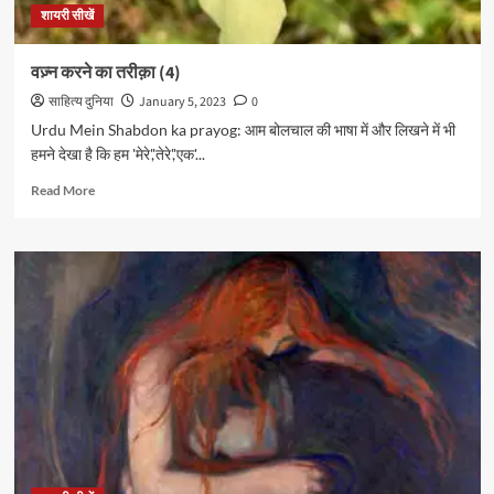
शायरी सीखें
वज़्न करने का तरीक़ा (4)
साहित्य दुनिया
January 5, 2023
0
Urdu Mein Shabdon ka prayog: आम बोलचाल की भाषा में और लिखने में भी
हमने देखा है कि हम 'मेरे','तेरे','एक'...
Read
Read More
more
about
वज़्न
करने
का
तरीक़ा
(4)