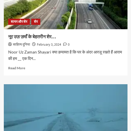
शायर और शेर
शेर
नूर उज़ ज़माँ के बेहतरीन शेर…
साहित्य दुनिया
February 3, 2024
0
Noor Uz Zaman Shayari क्या क़यामत है कि घर के अंदर आरज़ू रखते हैं आराम
की हम __ एक दिन...
Read
Read More
more
about
नूर
उज़
ज़माँ
के
बेहतरीन
शेर…