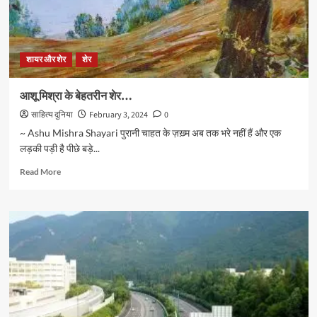
शायर और शेर
शेर
आशू मिश्रा के बेहतरीन शेर…
साहित्य दुनिया
February 3, 2024
0
~ Ashu Mishra Shayari पुरानी चाहत के ज़ख़्म अब तक भरे नहीं हैं और एक
लड़की पड़ी है पीछे बड़े...
Read
Read More
more
about
आशू
मिश्रा
के
बेहतरीन
शेर…