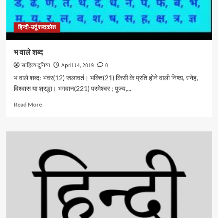
हिन्दी-उर्दू शब्दकोश
भ वाले शब्द
साहित्य दुनिया
April 14, 2019
0
भ वाले शब्द: भंवर(12) जलावर्त। भक्ति(21) किसी के प्रति होने वाली निष्ठा, स्नेह,
विश्वास या श्रद्धा। भगवान(221) परमेश्वर ; पूज्य,...
Read
Read More
more
about
भ
वाले
शब्द