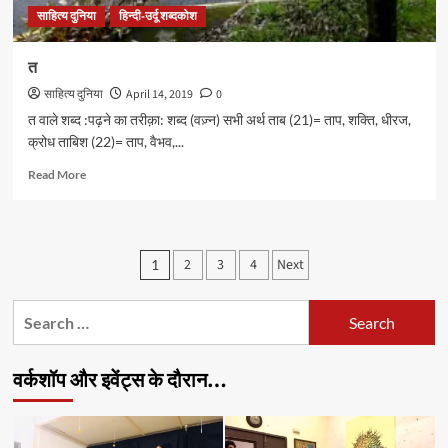
साहित्य दुनिया
हिन्दी-उर्दू शब्दकोश
त
साहित्य दुनिया
April 14, 2019
0
त वाले शब्द :पढ़ने का तरीक़ा: शब्द (वज़्न) सभी अर्थ ताब (21)= ताप, शक्ति, धीरज,
क्रोध ताबिश (22)= ताप, वैभव,...
Read
Read More
more
about
त
Posts
2
3
4
Next
1
pagination
Search
for:
वर्कशॉप और इवेंट्स के दौरान…