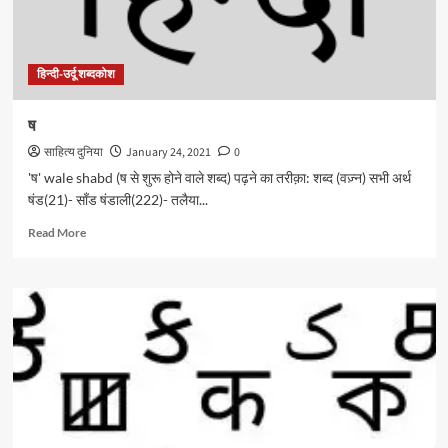
हिन्दी-उर्दू शब्दकोश
ष
साहित्य दुनिया
January 24, 2021
0
'ष' wale shabd (ष से शुरू होने वाले शब्द) पढ़ने का तरीक़ा: शब्द (वज़्न) सभी अर्थ
षंड(21)- साँड षंडाली(222)- तलैया...
Read
Read More
more
about
ष