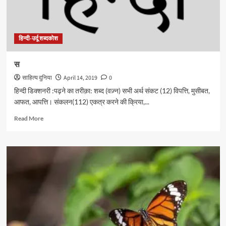
हिन्दी-उर्दू शब्दकोश
स
साहित्य दुनिया
April 14, 2019
0
हिन्दी डिक्शनरी :पढ़ने का तरीक़ा: शब्द (वज़्न) सभी अर्थ संकट (12) विपत्ति, मुसीबत,
आफत, आपत्ति। संकलन(112) एकत्र करने की क्रिया,...
Read
Read More
more
about
स