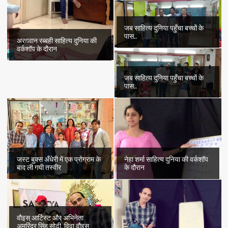
जब साहित्य दुनिया पहुँचा बच्चों के
पास..
अरग़वान रब्बही साहित्य दुनिया की
वर्कशॉप के दौरान
जब साहित्य दुनिया पहुँचा बच्चों के
पास..
जस्ट बुक्स अँधेरी में एक प्रोग्राम के
नेहा शर्मा साहित्य दुनिया की वर्कशॉप
बाद ली गयी तस्वीर
के दौरान
वौइस् आर्टिस्ट और अभिनेता
अमरिंदर सिंह सोढ़ी, विवा वौइस्