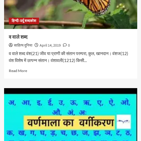
हिन्दी-उर्दू शब्दकोश
व वाले शब्द
साहित्य दुनिया
April 14, 2019
0
व वाले शब्द वंश(21) जीव या प्राणी की संतान परम्परा, कुल, खानदान। वंशज(12)
वंश विशेष में उत्पन्न संतान। वंशावली(1212) किसी...
Read
Read More
more
about
व
वाले
शब्द