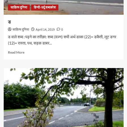
साहित्य दुनिया
हिन्दी-उर्दू शब्दकोश
ड
साहित्य दुनिया
April 14, 2019
0
ड वाले शब्द :पढ़ने का तरीक़ा: शब्द (वज़्न) सभी अर्थ डाका (22)= डकैती, लूट डगर
(12)= रास्ता, पथ, सड़क डाबर...
Read
Read More
more
about
ड