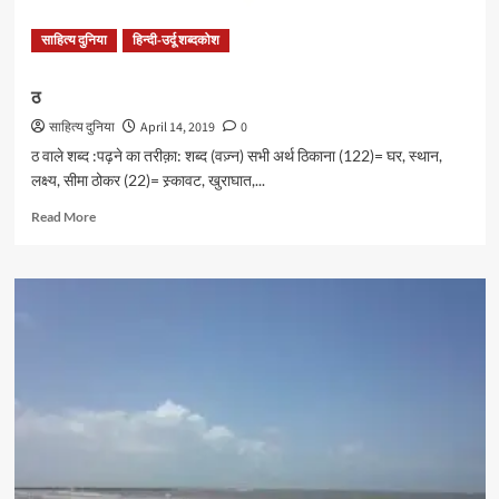
साहित्य दुनिया
हिन्दी-उर्दू शब्दकोश
ठ
साहित्य दुनिया
April 14, 2019
0
ठ वाले शब्द :पढ़ने का तरीक़ा: शब्द (वज़्न) सभी अर्थ ठिकाना (122)= घर, स्थान,
लक्ष्य, सीमा ठोकर (22)= स्र्कावट, खुराघात,...
Read
Read More
more
about
ठ