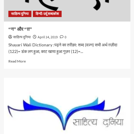
साहित्य दुनिया
हिन्दी-उर्दू शब्दकोश
“ग” और “ग़”
साहित्य दुनिया
April 14, 2019
0
Shayari Wali Dictionary :पढ़ने का तरीक़ा: शब्द (वज़्न) सभी अर्थ ग़ज़ीदा
(122)= डंक लग हुआ, काट खाया हुआ गुज़र (12)=...
Read
Read More
more
about
“ग”
और
“ग़”