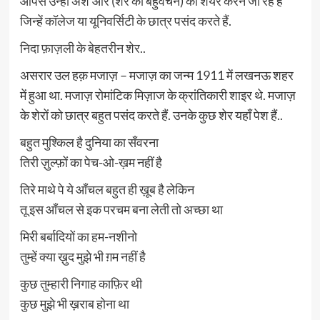
आपसे उन्हीं अश’आर (शेर का बहुवचन) को शेयर करने जा रहे हैं
जिन्हें कॉलेज या यूनिवर्सिटी के छात्र पसंद करते हैं.
निदा फ़ाज़ली के बेहतरीन शेर..
असरार उल हक़ मजाज़ – मजाज़ का जन्म 1911 में लखनऊ शहर
में हुआ था. मजाज़ रोमांटिक मिज़ाज के क्रांतिकारी शाइर थे. मजाज़
के शेरों को छात्र बहुत पसंद करते हैं. उनके कुछ शेर यहाँ पेश हैं..
बहुत मुश्किल है दुनिया का सँवरना
तिरी ज़ुल्फ़ों का पेच-ओ-ख़म नहीं है
तिरे माथे पे ये आँचल बहुत ही ख़ूब है लेकिन
तू इस आँचल से इक परचम बना लेती तो अच्छा था
मिरी बर्बादियों का हम-नशीनो
तुम्हें क्या ख़ुद मुझे भी ग़म नहीं है
कुछ तुम्हारी निगाह काफ़िर थी
कुछ मुझे भी ख़राब होना था