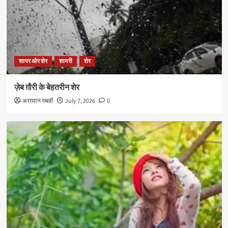
शायर और शेर
शायरी
शेर
ज़ेब ग़ौरी के बेहतरीन शेर
अरग़वान रब्बही
July 7, 2026
0