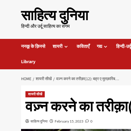
Skip
साहित्य दुनिया
to
content
हिन्दी और उर्दू साहित्य का संगम
ननकू के क़िस्से
शायरी
कविताएँ
गद्य
हिन्दी-उर्
Library
HOME
शायरी सीखें
वज़्न करने का तरीक़ा(12): बह्र ए मुतक़ारिब…
शायरी सीखें
वज़्न करने का तरीक़
साहित्य दुनिया
February 15, 2023
0