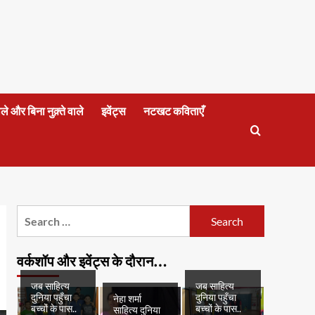
वाले और बिना नुक़्ते वाले
इवेंट्स
नटखट कविताएँ
Search
for:
वर्कशॉप और इवेंट्स के दौरान…
जब साहित्य
जब साहित्य
दुनिया पहुँचा
दुनिया पहुँचा
नेहा शर्मा
बच्चों के पास..
बच्चों के पास..
साहित्य दुनिया