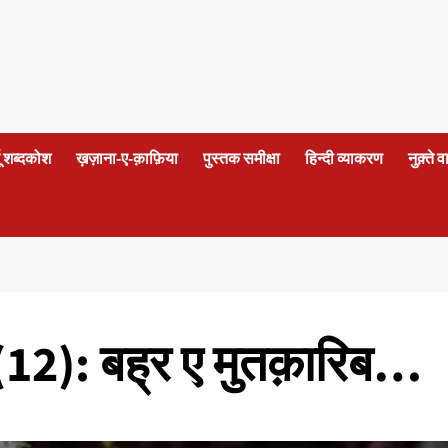
दू शब्दकोश
ख़ज़ाना-ए-क़ाफ़िया
पुस्तक समीक्षा
हिन्दी व्याकरण
नुक़्ते 
ा(12): बह्र ए मुतक़ारिब…