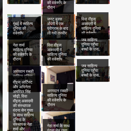
की वर्कशॉप के
दौरान
जस्ट बुक्स
विवा वौइस्
मुंबई में साहित्य
अँधेरी में एक
अकादमी में
दुनिया की
प्रोग्राम के बाद
साहित्य दुनिया
वर्कशॉप
ली गयी तस्वीर
की वर्कशॉप
जब साहित्य
दुनिया पहुँचा
नेहा शर्मा
विवा वौइस्
बच्चों के पास..
साहित्य दुनिया
अकादमी में
की वर्कशॉप के
साहित्य दुनिया
दौरान
की वर्कशॉप
जब साहित्य
दुनिया पहुँचा
अरग़वान रब्बही
बच्चों के पास..
साहित्य दुनिया
की वर्कशॉप के
वौइस् आर्टिस्ट
दौरान
और अभिनेता
अरग़वान रब्बही
अमरिंदर सिंह
साहित्य दुनिया
सोढ़ी, विवा
की वर्कशॉप के
वौइस् अकादमी
दौरान
की संस्थापक
वंदना सेन गुप्ता
के साथ साहित्य
दुनिया के
संस्थापक नेहा
नेहा शर्मा के साथ
शर्मा और
वंदना सेन गुप्ता