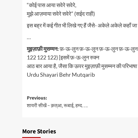
“कोई पास आया सवेरे सवेरे,
मुझे आज़माया सवेरे सवेरे” (सईद राही)
इस बह्र में कई गीत भी लिखे गए हैं जैसे- अकेले अकेले कहाँ जा र
…
मुइज़ाफ़ी मुसम्मन:
फ़-ऊ-लुन फ़-ऊ-लुन फ़-ऊ-लुन फ़-ऊ-लुन
122 122 122) [इसमें फ़-ऊ-लुन रुक्न
आठ बार आया है, जैसा कि ऊपर मुइज़ाफ़ी मुसम्मन की परिभाषा मे
Urdu Shayari Behr Mutqarib
Post
Previous:
शायरी सीखें ~ क़त्आ, रूबाई, हम्द….
navigation
More Stories