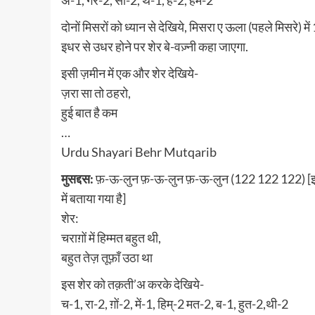
अ-1, गर-2, सा-2, थ-1, हैं-2, हम-2
दोनों मिसरों को ध्यान से देखिये, मिसरा ए ऊला (पहले मिसरे) म
इधर से उधर होने पर शेर बे-वज़्नी कहा जाएगा.
इसी ज़मीन में एक और शेर देखिये-
ज़रा सा तो ठहरो,
हुई बात है कम
…
Urdu Shayari Behr Mutqarib
मुसद्दस:
फ़-ऊ-लुन फ़-ऊ-लुन फ़-ऊ-लुन (122 122 122) [इसमें 
में बताया गया है]
शेर:
चराग़ों में हिम्मत बहुत थी,
बहुत तेज़ तूफ़ाँ उठा था
इस शेर को तक़ती’अ करके देखिये-
च-1, रा-2, ग़ों-2, में-1, हिम्-2 मत-2, ब-1, हुत-2,थी-2