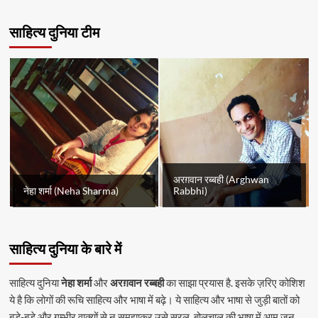
साहित्य दुनिया टीम
अरग़वान रब्बही (Arghwan
नेहा शर्मा (Neha Sharma)
Rabbhi)
साहित्य दुनिया के बारे में
साहित्य दुनिया
नेहा शर्मा
और
अरग़वान रब्बही
का साझा प्रयास है. इसके ज़रिए कोशिश
ये है कि लोगों की रूचि साहित्य और भाषा में बढ़े। ये साहित्य और भाषा से जुड़ी बातों को
बड़े-बड़े और गम्भीर वाक्यों से न समझाकर उसे सरल, बोलचाल की भाषा में आम जन