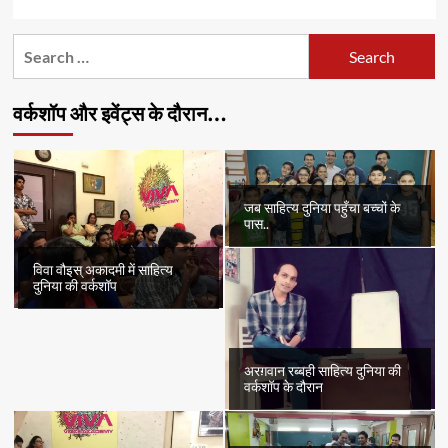
Search
for:
वर्कशॉप और इवेंट्स के दौरान…
जब साहित्य दुनिया पहुँचा बच्चों के
पास..
विवा वौइस् अकादमी में साहित्य
दुनिया की वर्कशॉप
अरग़वान रब्बही साहित्य दुनिया की
वर्कशॉप के दौरान