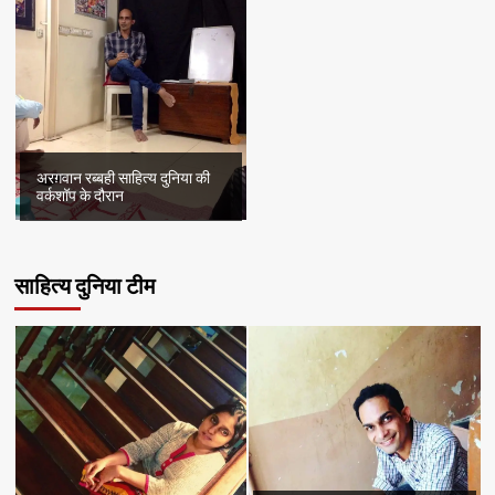
अरग़वान रब्बही साहित्य दुनिया की
वर्कशॉप के दौरान
साहित्य दुनिया टीम