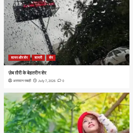
शायर और शेर
शायरी
शेर
ज़ेब ग़ौरी के बेहतरीन शेर
अरग़वान रब्बही
July 7, 2026
0