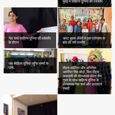
मुंबई में साहित्य दुनिया की वर्कशॉप
नेहा शर्मा साहित्य दुनिया की वर्कशॉप
जस्ट बुक्स अँधेरी में एक प्रोग्राम के
के दौरान
बाद ली गयी तस्वीर
जब साहित्य दुनिया पहुँचा बच्चों के
पास..
वौइस् आर्टिस्ट और अभिनेता
अमरिंदर सिंह सोढ़ी, विवा वौइस्
अकादमी की संस्थापक वंदना सेन
गुप्ता के साथ साहित्य दुनिया के
संस्थापक नेहा शर्मा और अरग़वान
रब्बही