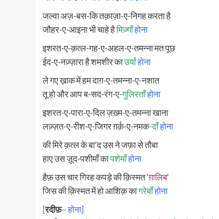
जल्वा अज़-बस-कि तक़ाज़ा-ए-निगह करता है
जौहर-ए-आइना भी चाहे है
मिज़्गाँ
होना
इशरत-ए-क़त्ल-गह-ए-अहल-ए-तमन्ना मत पूछ
ईद-ए-नज़्ज़ारा है शमशीर का
उर्यां
होना
ले गए ख़ाक में हम दाग़-ए-तमन्ना-ए-नशात
तू हो और आप ब-सद-रंग-ए-
गुलिस्ताँ
होना
इशरत-ए-पारा-ए-दिल ज़ख़्म-ए-तमन्ना खाना
लज़्ज़त-ए-रीश-ए-जिगर ग़र्क़-ए-नमक
-दाँ
होना
की मिरे क़त्ल के बा’द उस ने जफ़ा से तौबा
हाए उस ज़ूद-पशीमाँ का
पशेमाँ
होना
हैफ़ उस चार गिरह कपड़े की क़िस्मत ‘
ग़ालिब
‘
जिस की क़िस्मत में हो आशिक़ का
गरेबाँ
होना
[
रदीफ़
– होना]