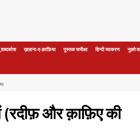
दू शब्दकोश
ख़ज़ाना-ए-क़ाफ़िया
पुस्तक समीक्षा
हिन्दी व्याकरण
नुक़्ते 
ाथ)
लें (रदीफ़ और क़ाफ़िए की