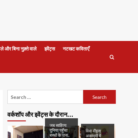
वाले और बिना नुक़्ते वाले
इवेंट्स
नटखट कविताएँ
Search
for:
वर्कशॉप और इवेंट्स के दौरान…
जब साहित्य
दुनिया पहुँचा
विवा वौइस्
बच्चों के पास..
अकादमी में