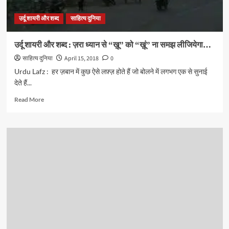
बातें
और
उर्दू शायरी और शब्द
साहित्य दुनिया
इससे
जुड़े
शब्द…
उर्दू शायरी और शब्द : ज़रा ध्यान से “ख़ू” को “ख़ूं” ना समझ लीजियेगा…
साहित्य दुनिया
April 15, 2018
0
Urdu Lafz : हर ज़बान में कुछ ऐसे लफ़्ज़ होते हैं जो बोलने में लगभग एक से सुनाई
देते हैं...
Read
Read More
more
about
उर्दू
शायरी
और
शब्द
:
ज़रा
ध्यान
से
“ख़ू”
को
“ख़ूं”