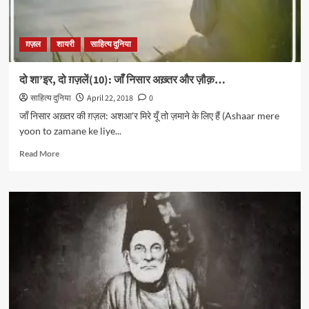
ग़ज़ल
शायरी
साहित्य दुनिया
दो शा’इर, दो ग़ज़लें(10): जाँ निसार अख़्तर और ज़ौक़…
साहित्य दुनिया
April 22, 2018
0
जाँ निसार अख़्तर की ग़ज़ल: अशआ'र मिरे यूँ तो ज़माने के लिए हैं (Ashaar mere
yoon to zamane ke liye...
Read
Read More
more
about
दो
शा’इर,
दो
ग़ज़लें(10):
जाँ
निसार
अख़्तर
और
ज़ौक़…