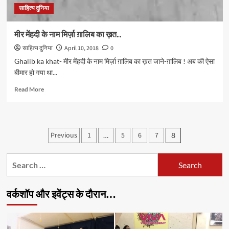
साहित्य दुनिया
मीर मेंहदी के नाम मिर्ज़ा ग़ालिब का ख़त..
साहित्य दुनिया
April 10, 2018
0
Ghalib ka khat- मीर मेंहदी के नाम मिर्ज़ा ग़ालिब का ख़त जाने-ग़ालिब ! अब की ऐसा
बीमार हो गया था...
Read
Read More
more
about
मीर
मेंहदी
Posts
Previous
1
5
6
7
…
8
के
pagination
नाम
मिर्ज़ा
Search
ग़ालिब
for:
का
ख़त..
वर्कशॉप और इवेंट्स के दौरान…