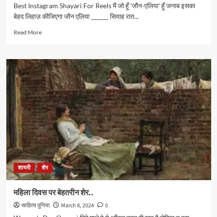
Best Instagram Shayari For Reels मैं जो हूँ 'जौन-एलिया' हूँ जनाब इसका
बेहद लिहाज़ कीजिएगा जौन एलिया ______ सियाह रात...
Read
Read More
more
about
सोशल
मीडिया
और
Instagram
रील
के
लिए
बेहतरीन
शायरी
का
संकलन…
शायरी
शेर
महिला दिवस पर बेहतरीन शेर..
साहित्य दुनिया
March 8, 2024
0