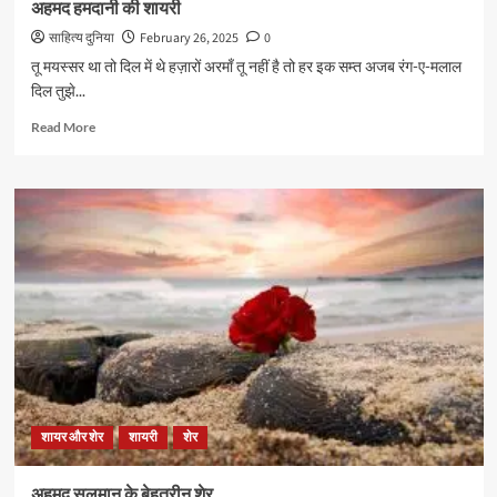
अहमद हमदानी की शायरी
साहित्य दुनिया
February 26, 2025
0
तू मयस्सर था तो दिल में थे हज़ारों अरमाँ तू नहीं है तो हर इक सम्त अजब रंग-ए-मलाल
दिल तुझे...
Read
Read More
more
about
अहमद
हमदानी
की
शायरी
शायर और शेर
शायरी
शेर
अहमद सलमान के बेहतरीन शेर…