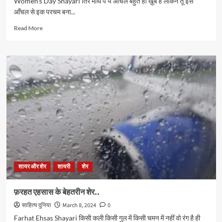
Women's Day Shayari तिरे माथे पे ये आँचल बहुत ही ख़ूब है लेकिन तू इस
आँचल से इक परचम बना...
Read
Read More
more
about
महिला
दिवस
पर
बेहतरीन
शेर..
शायर और शेर
शायरी
शेर
फ़रहत एहसास के बेहतरीन शेर..
साहित्य दुनिया
March 8, 2024
0
Farhat Ehsas Shayari किसी कली किसी गुल में किसी चमन में नहीं वो रंग है ही