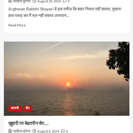
साहित्य दुनिया
August 29, 2024
0
Arghwan Rabbhi Shayari है इक तमीज़ कि बाहर निकल नहीं सकता, तुम्हारा
हाथ पकड़ कर मैं चल नहीं सकता अरग़वान...
Read
Read More
more
about
अरग़वान
रब्बही
के
शेर…
शायरी
शेर
ख़ुद्दारी पर बेहतरीन शेर…
साहित्य दुनिया
August 6, 2024
0