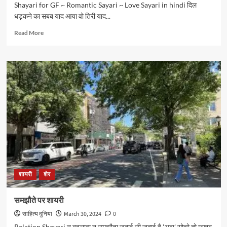
Shayari for GF ~ Romantic Sayari ~ Love Sayari in hindi दिल
धड़कने का सबब याद आया वो तिरी याद...
Read
Read More
more
about
मुहब्बत
भरी
शायरी
शायरी
शेर
समझौते पर शायरी
साहित्य दुनिया
March 30, 2024
0
Relation Shayari न बहलावा न समझौता जुदाई सी जुदाई है 'अदा' सोचो तो ख़ुशबू