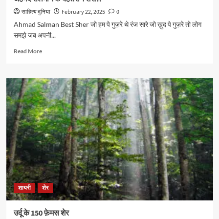
साहित्य दुनिया
February 22, 2025
0
Ahmad Salman Best Sher जो हम पे गुज़रे थे रंज सारे जो ख़ुद पे गुज़रे तो लोग
समझे जब अपनी...
Read
Read More
more
about
अहमद
सलमान
के
बेहतरीन
शेर…
शायरी
शेर
उर्दू के 150 फ़ेमस शेर