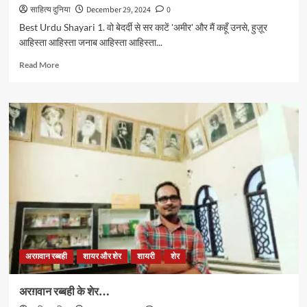
साहित्य दुनिया
December 29, 2024
0
Best Urdu Shayari 1. वो बेदर्दी से सर काटें 'अमीर' और मैं कहूँ उनसे, हुज़ूर
आहिस्ता आहिस्ता जनाब आहिस्ता आहिस्ता...
Read
Read More
more
about
उर्दू
के
150
फ़ेमस
शेर
अरग़वान रब्बही
शायर और शेर
शायरी
शेर
अरग़वान रब्बही के शेर…