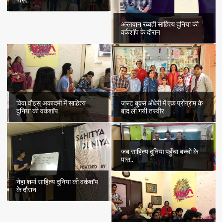
पास..
अरग़वान रब्बही साहित्य दुनिया की
वर्कशॉप के दौरान
विवा वौइस् अकादमी में साहित्य
जस्ट बुक्स अँधेरी में एक प्रोग्राम के
दुनिया की वर्कशॉप
बाद ली गयी तस्वीर
जब साहित्य दुनिया पहुँचा बच्चों के
पास..
नेहा शर्मा साहित्य दुनिया की वर्कशॉप
के दौरान