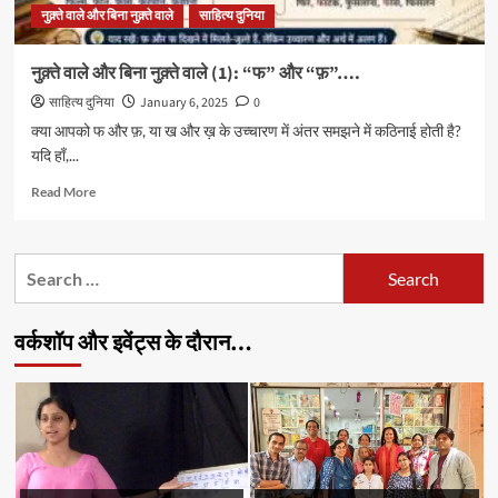
नुक़्ते वाले और बिना नुक़्ते वाले
साहित्य दुनिया
नुक़्ते वाले और बिना नुक़्ते वाले (1): “फ” और “फ़”….
साहित्य दुनिया
January 6, 2025
0
क्या आपको फ और फ़, या ख और ख़ के उच्चारण में अंतर समझने में कठिनाई होती है?
यदि हाँ,...
Read
Read More
more
about
नुक़्ते
Search
वाले
for:
और
बिना
वर्कशॉप और इवेंट्स के दौरान…
नुक़्ते
वाले
(1):
“फ”
और
“फ़”….