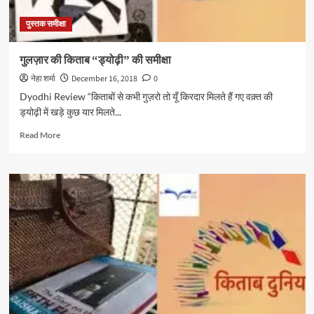
पुस्तक समीक्षा
गुलज़ार की किताब “ड्योढ़ी” की समीक्षा
नेहा शर्मा
December 16, 2018
0
Dyodhi Review “किताबों से कभी गुज़रो तो यूँ किरदार मिलते हैं गए वक़्त की
ड्योढ़ी में खड़े कुछ यार मिलते...
Read
Read More
more
about
गुलज़ार
की
किताब
“ड्योढ़ी”
की
समीक्षा