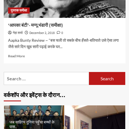
की
समीक्षा
पुस्तक समीक्षा
‘आपका बंटी’- मन्नू भंडारी (समीक्षा)
नेहा शर्मा
December 2, 2018
0
Aapka Bunty Review ~ "बस चली तो सबके बीच हँसते-बतियाते उसे ऐसा लगा
जैसे सारे दिन ख़ूब सारी पढ़ाई करके घर...
Read
Read More
more
about
‘आपका
Search
बंटी’-
for:
मन्नू
भंडारी
वर्कशॉप और इवेंट्स के दौरान…
(समीक्षा)
जब साहित्य दुनिया पहुँचा बच्चों के
पास..