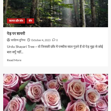
शायर और शेर
शेर
पेड़ पर शायरी
साहित्य दुनिया
October 4, 2023
0
Urdu Shayari Tree ~ वो जिसकी छाँव में पच्चीस साल गुज़रे हैं वो पेड़ मुझ से कोई
बात क्यूँ नहीं...
Read
Read More
more
about
पेड़
पर
शायरी