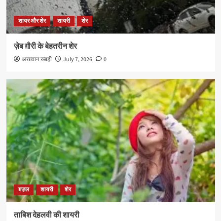
शायर और शेर
शायरी
शेर
ज़ेब ग़ौरी के बेहतरीन शेर
अरग़वान रब्बही
July 7, 2026
0
ग़ज़ल
शायरी
शेर
ताबिश देहलवी की शायरी