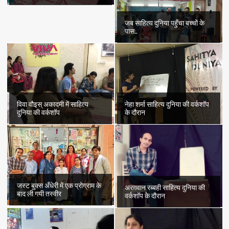
जब साहित्य दुनिया पहुँचा बच्चों के
पास..
विवा वौइस् अकादमी में साहित्य
नेहा शर्मा साहित्य दुनिया की वर्कशॉप
दुनिया की वर्कशॉप
के दौरान
जस्ट बुक्स अँधेरी में एक प्रोग्राम के
अरग़वान रब्बही साहित्य दुनिया की
बाद ली गयी तस्वीर
वर्कशॉप के दौरान