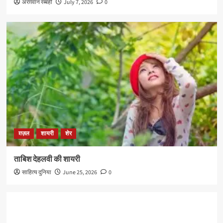
अरग़वान रब्बही
July 7, 2026
0
ग़ज़ल
शायरी
शेर
ताबिश देहलवी की शायरी
साहित्य दुनिया
June 25, 2026
0