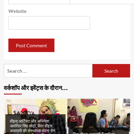
Website
Search
for:
वर्कशॉप और इवेंट्स के दौरान…
वौइस् आर्टिस्ट और अभिनेता
अमरिंदर सिंह सोढ़ी, विवा वौइस्
अकादमी की संस्थापक वंदना सेन