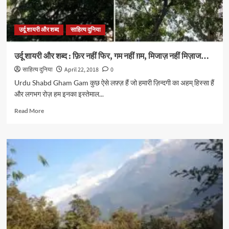
नहीं
जम’अ,
शुरू
उर्दू शायरी और शब्द
साहित्य दुनिया
नहीं
शुरू’अ…
उर्दू शायरी और शब्द : फ़िर नहीं फिर, गम नहीं ग़म, मिजाज़ नहीं मिज़ाज…
साहित्य दुनिया
April 22, 2018
0
Urdu Shabd Gham Gam कुछ ऐसे लफ़्ज़ हैं जो हमारी ज़िन्दगी का अहम् हिस्सा हैं
और लगभग रोज़ हम इनका इस्तेमाल...
Read
Read More
more
about
उर्दू
शायरी
और
शब्द
:
फ़िर
नहीं
फिर,
गम
नहीं