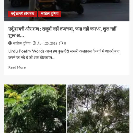
नहीं
अज़ीज़,
उर्दू शायरी और शब्द
साहित्य दुनिया
शम्मा
नहीं
शम’अ…
उर्दू शायरी और शब्द : तजुर्बा नहीं तज’रबा, जमा नहीं जम’अ, शुरू नहीं
शुरू’अ…
साहित्य दुनिया
April 25, 2018
0
Urdu Poetry Words आज हम कुछ ऐसे ज़रूरी अलफ़ाज़ के बारे में आपसे बात
करने जा रहे हैं जो आम बोलचाल...
Read
Read More
more
about
उर्दू
शायरी
और
शब्द
:
तजुर्बा
नहीं
तज’रबा,
जमा