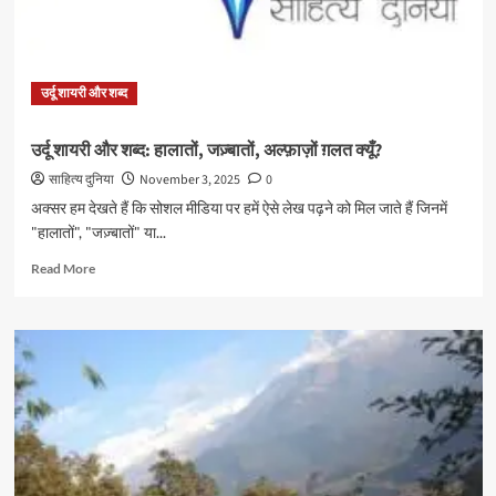
उर्दू शायरी और शब्द
उर्दू शायरी और शब्द: हालातों, जज़्बातों, अल्फ़ाज़ों ग़लत क्यूँ?
साहित्य दुनिया
November 3, 2025
0
अक्सर हम देखते हैं कि सोशल मीडिया पर हमें ऐसे लेख पढ़ने को मिल जाते हैं जिनमें
"हालातों", "जज़्बातों" या...
Read
Read More
more
about
उर्दू
शायरी
और
शब्द:
हालातों,
जज़्बातों,
अल्फ़ाज़ों
ग़लत