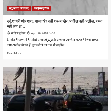
उर्दू शायरी और शब्द
साहित्य दुनिया
उर्दू शायरी और शब्द : शब्बा खै़र नहीं शब-ब’खै़र,अजीज़ नहीं अज़ीज़, शम्मा
नहीं शम’अ…
साहित्य दुनिया
April 26, 2018
0
Urdu Shayari Shabd अज़ीज़(عزیز): अज़ीज़ एक ऐसा लफ़्ज़ है जिसे अक्सर
लोग अजीज़ बोलते हैं. कुछ लोगों का नाम भी अज़ीज़...
Read
Read More
more
about
उर्दू
शायरी
और
शब्द
:
शब्बा
खै़र
नहीं
शब-
ब’खै़र,अजीज़