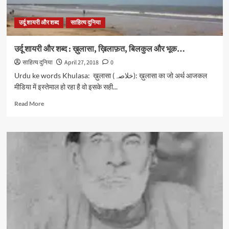
उर्दू शायरी और शब्द
साहित्य दुनिया
उर्दू शायरी और शब्द : ख़ुलासा, ख़िलाफ़त, बिलकुल और भूक…
साहित्य दुनिया
April 27, 2018
0
Urdu ke words Khulasa: ख़ुलासा (خلاصہ): ख़ुलासा का जो अर्थ आजकल
मीडिया में इस्तेमाल हो रहा है वो इसके सही...
Read
Read More
more
about
उर्दू
शायरी
और
शब्द
:
ख़ुलासा,
ख़िलाफ़त,
बिलकुल
और
भूक…