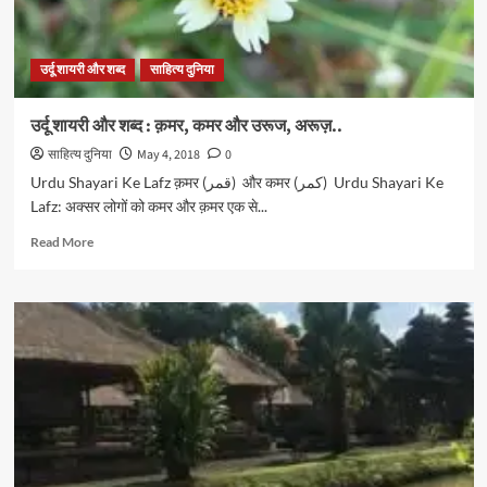
उर्दू शायरी और शब्द
साहित्य दुनिया
उर्दू शायरी और शब्द : क़मर, कमर और उरूज, अरूज़..
साहित्य दुनिया
May 4, 2018
0
Urdu Shayari Ke Lafz क़मर (قمر) और कमर (کمر) Urdu Shayari Ke
Lafz: अक्सर लोगों को कमर और क़मर एक से...
Read
Read More
more
about
उर्दू
शायरी
और
शब्द
:
क़मर,
कमर
और
उरूज,
अरूज़..