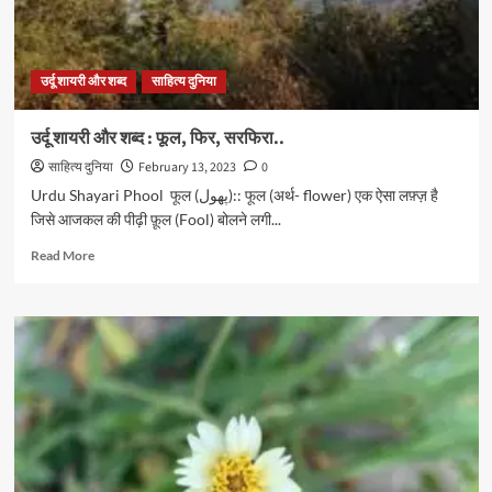
क्यूँ?
उर्दू शायरी और शब्द
साहित्य दुनिया
उर्दू शायरी और शब्द : फूल, फिर, सरफिरा..
साहित्य दुनिया
February 13, 2023
0
Urdu Shayari Phool फूल (پھول):: फूल (अर्थ- flower) एक ऐसा लफ़्ज़ है
जिसे आजकल की पीढ़ी फ़ूल (Fool) बोलने लगी...
Read
Read More
more
about
उर्दू
शायरी
और
शब्द
:
फूल,
फिर,
सरफिरा..