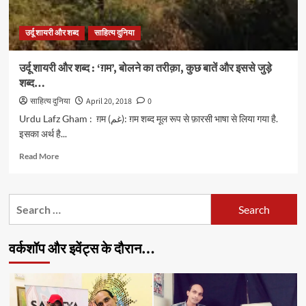
ग़म,
मिजाज़
उर्दू शायरी और शब्द
साहित्य दुनिया
नहीं
मिज़ाज…
उर्दू शायरी और शब्द : ‘ग़म’, बोलने का तरीक़ा, कुछ बातें और इससे जुड़े
शब्द…
साहित्य दुनिया
April 20, 2018
0
Urdu Lafz Gham : ग़म (غم): ग़म शब्द मूल रूप से फ़ारसी भाषा से लिया गया है.
इसका अर्थ है...
Read
Read More
more
about
उर्दू
Search
शायरी
for:
और
शब्द
वर्कशॉप और इवेंट्स के दौरान…
:
‘ग़म’,
बोलने
का
तरीक़ा,