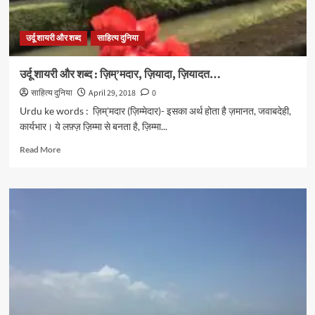
उर्दू शायरी और शब्द
साहित्य दुनिया
उर्दू शायरी और शब्द : ज़िम्’मदार, ज़ियादा, ज़ियादत…
साहित्य दुनिया
April 29, 2018
0
Urdu ke words : ज़िम्'मदार (ज़िम्मेदार)- इसका अर्थ होता है ज़मानत, जवाबदेही,
कार्यभार। ये लफ़्ज़ ज़िम्मा से बनता है, ज़िम्मा...
Read
Read More
more
about
उर्दू
शायरी
और
शब्द
:
ज़िम्’मदार,
ज़ियादा,
ज़ियादत…