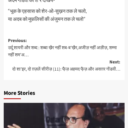
अदम गोंडवी का शे’र देखिये-
“भूक के एहसास को शेर-ओ-सुख़न तक ले चलो,
या अदब को मुफ़लिसों की अंजुमन तक ले चलो”
Post
Previous:
उर्दू शायरी और शब्द : शब्बा खै़र नहीं शब-ब’खै़र,अजीज़ नहीं अज़ीज़, शम्मा
navigation
नहीं शम’अ…
Next:
दो शा’इर, दो ग़ज़लें सीरीज़ (11): फै़ज़ अहमद फै़ज़ और असग़र गोंडवी…
More Stories