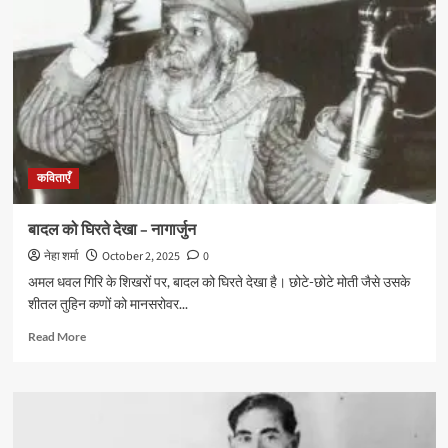
रात
–
परवीन
शाकिर
कविताएँ
बादल को घिरते देखा – नागार्जुन
नेहा शर्मा
October 2, 2025
0
अमल धवल गिरि के शिखरों पर, बादल को घिरते देखा है। छोटे-छोटे मोती जैसे उसके
शीतल तुहिन कणों को मानसरोवर...
Read
Read More
more
about
बादल
को
घिरते
देखा