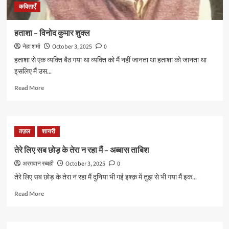
कविताएँ
हताशा – विनोद कुमार शुक्ल
नेहा शर्मा
October 3, 2025
0
हताशा से एक व्यक्ति बैठ गया था व्यक्ति को मैं नहीं जानता था हताशा को जानता था
इसलिए मैं उस...
Read
Read More
more
about
हताशा
–
ग़ज़ल
शायरी
विनोद
कुमार
तेरे लिए सब छोड़ के तेरा न रहा मैं – अब्बास ताबिश
शुक्ल
अरग़वान रब्बही
October 3, 2025
0
तेरे लिए सब छोड़ के तेरा न रहा मैं दुनिया भी गई इश्क़ में तुझ से भी गया मैं इक...
Read
Read More
more
about
तेरे