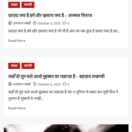
लिए
ग़ज़ल
शायरी
सब
छोड़
फ़ाएदा क्या है हमें और ख़सारा क्या है – अजमल सिराज
के
अरग़वान रब्बही
October 3, 2025
0
तेरा
न
फ़ाएदा क्या है हमें और ख़सारा क्या है जो भी है आप का सब कुछ है हमारा क्या है हम...
रहा
Read
मैं
Read More
more
–
about
अब्बास
फ़ाएदा
ताबिश
क्या
ग़ज़ल
शायरी
है
हमें
कहाँ हो तुम चले आओ मुहब्बत का तक़ाज़ा है – बहज़ाद लखनवी
और
अरग़वान रब्बही
October 2, 2025
0
ख़सारा
क्या
कहाँ हो तुम चले आओ मुहब्बत का तक़ाज़ा है ग़म-ए-दुनिया से घबरा कर तुम्हें दिल ने
है
पुकारा है तुम्हारी बे-रुख़ी...
–
अजमल
Read
Read More
सिराज
more
about
कहाँ
हो