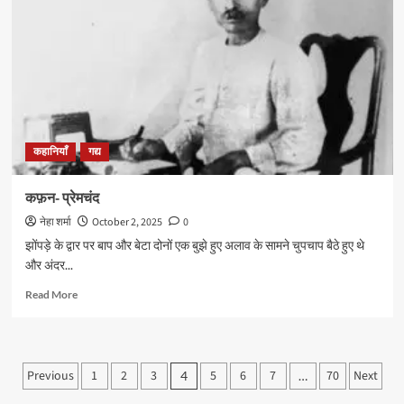
–
नागार्जुन
कहानियाँ
गद्य
कफ़न- प्रेमचंद
नेहा शर्मा
October 2, 2025
0
झोंपड़े के द्वार पर बाप और बेटा दोनों एक बुझे हुए अलाव के सामने चुपचाप बैठे हुए थे
और अंदर...
Read
Read More
more
about
कफ़न-
प्रेमचंद
Posts
Previous
1
2
3
5
6
7
70
Next
4
…