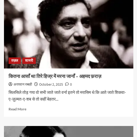
तुम
चले
आओ
मुहब्बत
का
तक़ाज़ा
है
–
बहज़ाद
लखनवी
ग़ज़ल
शायरी
कितना आसाँ था तिरे हिज्र में मरना जानाँ – अहमद फ़राज़
अरग़वान रब्बही
October 2, 2025
0
सिलसिले तोड़ गया वो सभी जाते जाते वर्ना इतने तो मरासिम थे कि आते जाते शिकवा-
ए-ज़ुल्मत-ए-शब से तो कहीं बेहतर...
Read
Read More
more
about
कितना
आसाँ