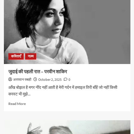
था
तिरे
हिज्र
में
मरना
जानाँ
–
अहमद
फ़राज़
कविताएँ
नज़्म
जुदाई की पहली रात – परवीन शाकिर
अरग़वान रब्बही
October 2, 2025
0
आँख बोझल है मगर नींद नहीं आती है मेरी गर्दन में हमाइल तिरी बाँहें जो नहीं किसी
करवट भी मुझे...
Read
Read More
more
about
जुदाई
की
पहली