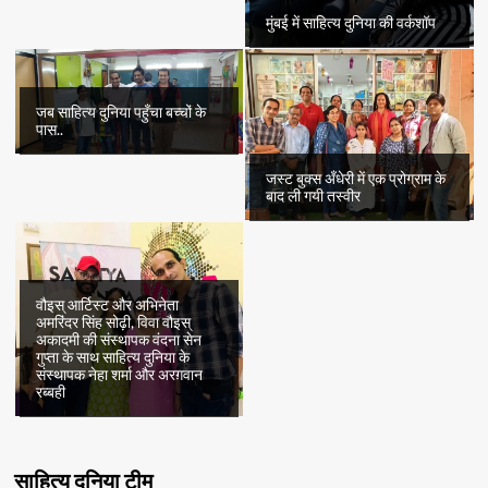
मुंबई में साहित्य दुनिया की वर्कशॉप
जब साहित्य दुनिया पहुँचा बच्चों के
पास..
जस्ट बुक्स अँधेरी में एक प्रोग्राम के
बाद ली गयी तस्वीर
वौइस् आर्टिस्ट और अभिनेता
अमरिंदर सिंह सोढ़ी, विवा वौइस्
अकादमी की संस्थापक वंदना सेन
गुप्ता के साथ साहित्य दुनिया के
संस्थापक नेहा शर्मा और अरग़वान
रब्बही
साहित्य दुनिया टीम