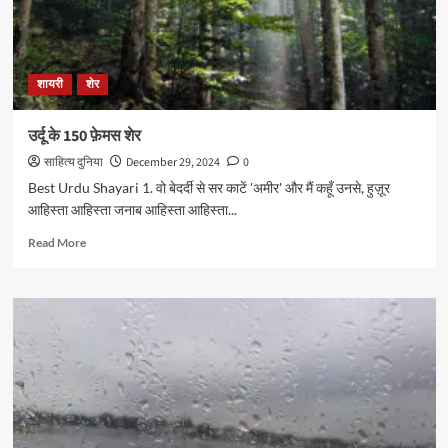
शायरी
शेर
उर्दू के 150 फ़ेमस शेर
साहित्य दुनिया
December 29, 2024
0
Best Urdu Shayari 1. वो बेदर्दी से सर काटें 'अमीर' और मैं कहूँ उनसे, हुज़ूर
आहिस्ता आहिस्ता जनाब आहिस्ता आहिस्ता...
Read
Read More
more
about
उर्दू
के
150
फ़ेमस
शेर