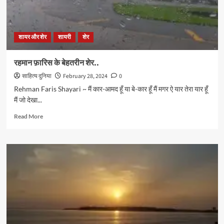
शायर और शेर
शायरी
शेर
रहमान फ़ारिस के बेहतरीन शेर..
साहित्य दुनिया
February 28, 2024
0
Rehman Faris Shayari ~ मैं कार-आमद हूँ या बे-कार हूँ मैं मगर ऐ यार तेरा यार हूँ
मैं जो देखा...
Read
Read More
more
about
रहमान
फ़ारिस
के
बेहतरीन
शेर..