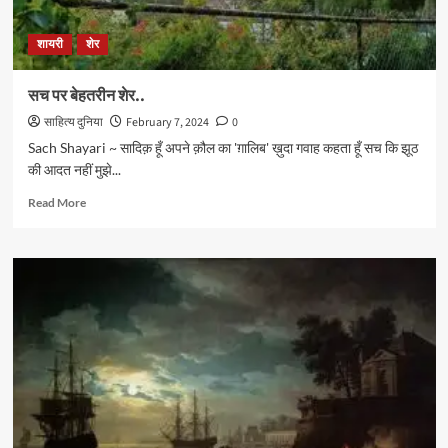
शायरी
शेर
सच पर बेहतरीन शेर..
साहित्य दुनिया
February 7, 2024
0
Sach Shayari ~ सादिक़ हूँ अपने क़ौल का 'ग़ालिब' ख़ुदा गवाह कहता हूँ सच कि झूठ
की आदत नहीं मुझे...
Read
Read More
more
about
सच
पर
बेहतरीन
शेर..