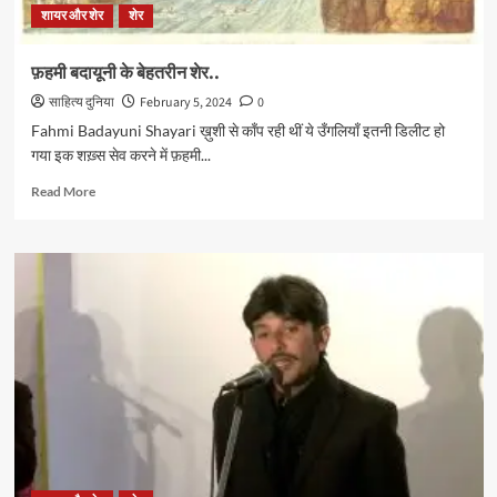
शायर और शेर
शेर
फ़हमी बदायूनी के बेहतरीन शेर..
साहित्य दुनिया
February 5, 2024
0
Fahmi Badayuni Shayari ख़ुशी से काँप रही थीं ये उँगलियाँ इतनी डिलीट हो
गया इक शख़्स सेव करने में फ़हमी...
Read
Read More
more
about
फ़हमी
बदायूनी
के
बेहतरीन
शेर..