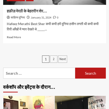
हफ़ीज़ मेरठी के बेहतरीन शेर…
साहित्य दुनिया
January 31, 2024
0
Hafeez Merathi Best Sher कभी कभी हमें दुनिया हसीन लगती थी कभी कभी
तिरी आँखों में प्यार देखते थे _____...
Read
Read More
more
about
हफ़ीज़
मेरठी
Posts
2
Next
1
के
pagination
बेहतरीन
शेर…
Search
for:
वर्कशॉप और इवेंट्स के दौरान…