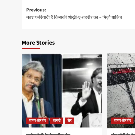
Post
Previous:
नक़्श फ़रियादी है किसकी शोख़ी-ए-तहरीर का ~ मिर्ज़ा ग़ालिब
navigation
More Stories
शायर और शेर
शायरी
शेर
शायर और शेर