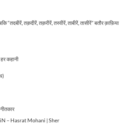
ि “तदबीरें, तक़दीरें, तक़रीरें, तस्वीरें, ताबीरें, तासीरें” बतौर
क़ाफ़िया
की हर कहानी
ाथ)
ा गीतकार
hiN – Hasrat Mohani | Sher