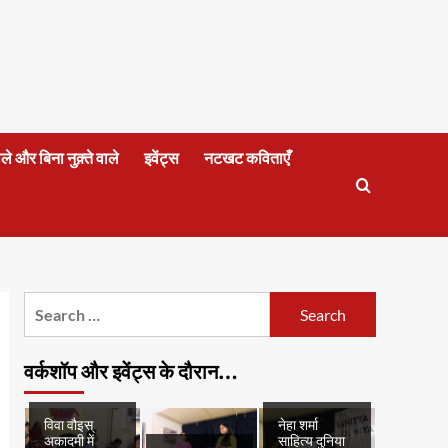
वाले और बिना नुक़्ते वाले
इवेंट्स
नटखट कविताएँ
Search
for:
वर्कशॉप और इवेंट्स के दौरान…
विवा वौइस्
नेहा शर्मा
अकादमी में
साहित्य दुनिया