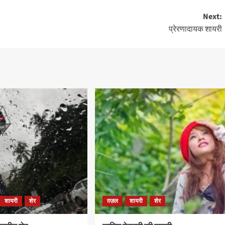
Next:
प्रेरणादायक शायरी
शायरी
शेर
ग़ज़ल
शायरी
शेर