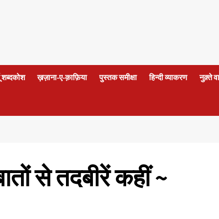
दू शब्दकोश
ख़ज़ाना-ए-क़ाफ़िया
पुस्तक समीक्षा
हिन्दी व्याकरण
नुक़्ते 
तों से तदबीरें कहीं ~