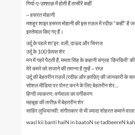
गिर्या-ए-उश्शाक़ में होती हैं तासीरें कहीं
~
हसरत मोहानी
मशहूर शाइर हसरत मोहानी की इस
ग़ज़ल
में
रदीफ़
“कहीं” है जबक
इस्तेमाल किए गए हैं।
उर्दू के पहले शा’इर: वली, दाऊद और सिराज
उर्दू के 100 फ़ेमस शेर
मन में गहरे पैठती हैं, ममता सिंह के कहानी संग्रह ‘किरकिरी’ 
मेरे कमरे को सजाने की तमन्ना है तुम्हें ~ रम्ज़
उर्दू की बेहतरीन ग़ज़लें (रदीफ़ और क़ाफ़िए की जानकारी के स
सोशल मीडिया पर पोस्ट करने के लिए बेहतरीन शेर…
हिन्दी व्याकरण: वर्णमाला का वर्गीकरण
महबूबा की तारीफ़ में बेहतरीन शेर
साहिर लुधियानवी: संगीतकार से भी ज़्यादा शोहरत कमाने वाल
wasl kii banti haiN in baatoN se tadbeereN ka