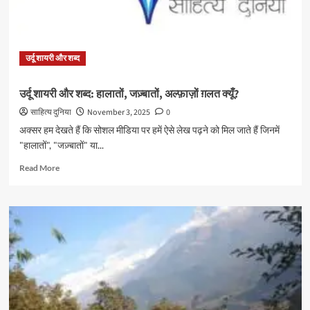
उर्दू शायरी और शब्द
उर्दू शायरी और शब्द: हालातों, जज़्बातों, अल्फ़ाज़ों ग़लत क्यूँ?
साहित्य दुनिया
November 3, 2025
0
अक्सर हम देखते हैं कि सोशल मीडिया पर हमें ऐसे लेख पढ़ने को मिल जाते हैं जिनमें
"हालातों", "जज़्बातों" या...
Read
Read More
more
about
उर्दू
शायरी
और
शब्द:
हालातों,
जज़्बातों,
अल्फ़ाज़ों
ग़लत