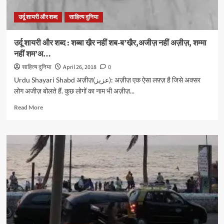
उर्दू शायरी और शब्द
साहित्य दुनिया
उर्दू शायरी और शब्द : शब्बा खै़र नहीं शब-ब’खै़र,अजीज़ नहीं अज़ीज़, शम्मा
नहीं शम’अ…
साहित्य दुनिया
April 26, 2018
0
Urdu Shayari Shabd अज़ीज़(عزیز): अज़ीज़ एक ऐसा लफ़्ज़ है जिसे अक्सर
लोग अजीज़ बोलते हैं. कुछ लोगों का नाम भी अज़ीज़...
Read
Read More
more
about
उर्दू
शायरी
और
शब्द
:
शब्बा
खै़र
नहीं
शब-
ब’खै़र,अजीज़