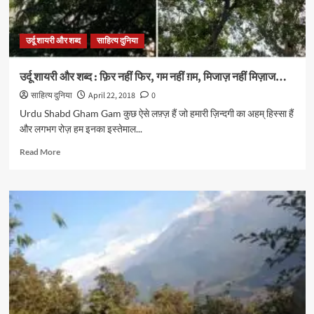
नहीं
जम’अ,
शुरू
उर्दू शायरी और शब्द
साहित्य दुनिया
नहीं
शुरू’अ…
उर्दू शायरी और शब्द : फ़िर नहीं फिर, गम नहीं ग़म, मिजाज़ नहीं मिज़ाज…
साहित्य दुनिया
April 22, 2018
0
Urdu Shabd Gham Gam कुछ ऐसे लफ़्ज़ हैं जो हमारी ज़िन्दगी का अहम् हिस्सा हैं
और लगभग रोज़ हम इनका इस्तेमाल...
Read
Read More
more
about
उर्दू
शायरी
और
शब्द
:
फ़िर
नहीं
फिर,
गम
नहीं