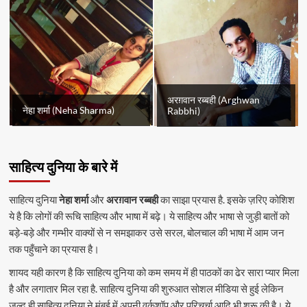
अरग़वान रब्बही (Arghwan
नेहा शर्मा (Neha Sharma)
Rabbhi)
साहित्य दुनिया के बारे में
साहित्य दुनिया
नेहा शर्मा
और
अरग़वान रब्बही
का साझा प्रयास है. इसके ज़रिए कोशिश
ये है कि लोगों की रूचि साहित्य और भाषा में बढ़े। ये साहित्य और भाषा से जुड़ी बातों को
बड़े-बड़े और गम्भीर वाक्यों से न समझाकर उसे सरल, बोलचाल की भाषा में आम जन
तक पहुँचाने का प्रयास है।
शायद यही कारण है कि साहित्य दुनिया को कम समय में ही पाठकों का ढेर सारा प्यार मिला
है और लगातार मिल रहा है. साहित्य दुनिया की शुरुआत सोशल मीडिया से हुई लेकिन
जल्द ही साहित्य दुनिया ने मुंबई में अपनी वर्कशॉप और परिचर्चा आदि भी शुरू की है। ये