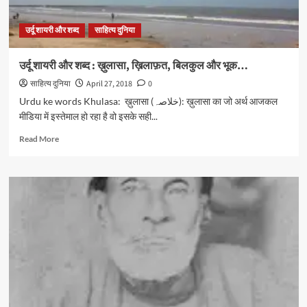
उर्दू शायरी और शब्द
साहित्य दुनिया
उर्दू शायरी और शब्द : ख़ुलासा, ख़िलाफ़त, बिलकुल और भूक…
साहित्य दुनिया
April 27, 2018
0
Urdu ke words Khulasa: ख़ुलासा (خلاصہ): ख़ुलासा का जो अर्थ आजकल
मीडिया में इस्तेमाल हो रहा है वो इसके सही...
Read
Read More
more
about
उर्दू
शायरी
और
शब्द
:
ख़ुलासा,
ख़िलाफ़त,
बिलकुल
और
भूक…