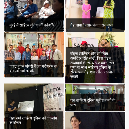
कुछ
बातें
और
इससे
जुड़े
मुंबई में साहित्य दुनिया की वर्कशॉप
नेहा शर्मा के साथ वंदना सेन गुप्ता
शब्द…
वौइस् आर्टिस्ट और अभिनेता
अमरिंदर सिंह सोढ़ी, विवा वौइस्
अकादमी की संस्थापक वंदना सेन
जस्ट बुक्स अँधेरी में एक प्रोग्राम के
गुप्ता के साथ साहित्य दुनिया के
बाद ली गयी तस्वीर
संस्थापक नेहा शर्मा और अरग़वान
रब्बही
जब साहित्य दुनिया पहुँचा बच्चों के
पास..
नेहा शर्मा साहित्य दुनिया की वर्कशॉप
के दौरान