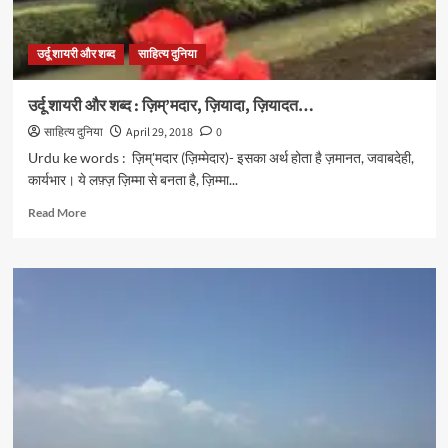
उर्दू शायरी और शब्द
साहित्य दुनिया
उर्दू शायरी और शब्द : ज़िम्’मदार, ज़ियादा, ज़ियादत…
साहित्य दुनिया
April 29, 2018
0
Urdu ke words : ज़िम्'मदार (ज़िम्मेदार)- इसका अर्थ होता है ज़मानत, जवाबदेही,
कार्यभार। ये लफ़्ज़ ज़िम्मा से बनता है, ज़िम्मा...
Read
Read More
more
about
उर्दू
शायरी
और
शब्द
:
ज़िम्’मदार,
ज़ियादा,
ज़ियादत…