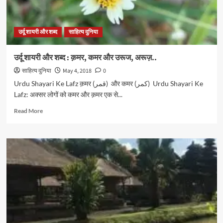
उर्दू शायरी और शब्द
साहित्य दुनिया
उर्दू शायरी और शब्द : क़मर, कमर और उरूज, अरूज़..
साहित्य दुनिया
May 4, 2018
0
Urdu Shayari Ke Lafz क़मर (قمر) और कमर (کمر) Urdu Shayari Ke
Lafz: अक्सर लोगों को कमर और क़मर एक से...
Read
Read More
more
about
उर्दू
शायरी
और
शब्द
:
क़मर,
कमर
और
उरूज,
अरूज़..