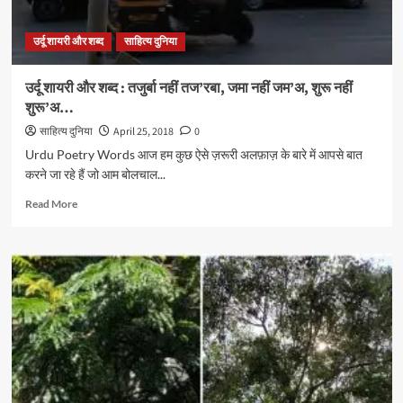
नहीं
अज़ीज़,
उर्दू शायरी और शब्द
साहित्य दुनिया
शम्मा
नहीं
शम’अ…
उर्दू शायरी और शब्द : तजुर्बा नहीं तज’रबा, जमा नहीं जम’अ, शुरू नहीं
शुरू’अ…
साहित्य दुनिया
April 25, 2018
0
Urdu Poetry Words आज हम कुछ ऐसे ज़रूरी अलफ़ाज़ के बारे में आपसे बात
करने जा रहे हैं जो आम बोलचाल...
Read
Read More
more
about
उर्दू
शायरी
और
शब्द
:
तजुर्बा
नहीं
तज’रबा,
जमा