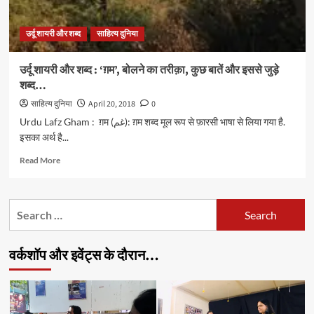
ग़म,
मिजाज़
उर्दू शायरी और शब्द
साहित्य दुनिया
नहीं
मिज़ाज…
उर्दू शायरी और शब्द : ‘ग़म’, बोलने का तरीक़ा, कुछ बातें और इससे जुड़े
शब्द…
साहित्य दुनिया
April 20, 2018
0
Urdu Lafz Gham : ग़म (غم): ग़म शब्द मूल रूप से फ़ारसी भाषा से लिया गया है.
इसका अर्थ है...
Read
Read More
more
about
उर्दू
Search
शायरी
for:
और
शब्द
वर्कशॉप और इवेंट्स के दौरान…
:
‘ग़म’,
बोलने
का
तरीक़ा,