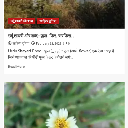
क्यूँ?
उर्दू शायरी और शब्द
साहित्य दुनिया
उर्दू शायरी और शब्द : फूल, फिर, सरफिरा..
साहित्य दुनिया
February 13, 2023
0
Urdu Shayari Phool फूल (پھول):: फूल (अर्थ- flower) एक ऐसा लफ़्ज़ है
जिसे आजकल की पीढ़ी फ़ूल (Fool) बोलने लगी...
Read
Read More
more
about
उर्दू
शायरी
और
शब्द
:
फूल,
फिर,
सरफिरा..