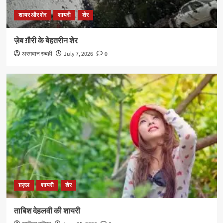
शायर और शेर
शायरी
शेर
ज़ेब ग़ौरी के बेहतरीन शेर
अरग़वान रब्बही
July 7, 2026
0
ग़ज़ल
शायरी
शेर
ताबिश देहलवी की शायरी