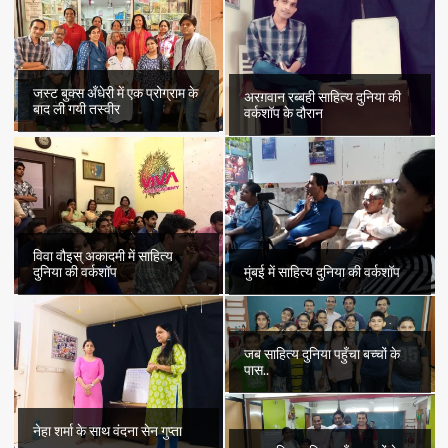
जस्ट बुक्स अँधेरी में एक प्रोग्राम के
अरग़वान रब्बही साहित्य दुनिया की
बाद ली गयी तस्वीर
वर्कशॉप के दौरान
विवा वौइस् अकादमी में साहित्य
दुनिया की वर्कशॉप
मुंबई में साहित्य दुनिया की वर्कशॉप
जब साहित्य दुनिया पहुँचा बच्चों के
पास..
नेहा शर्मा के साथ वंदना सेन गुप्ता